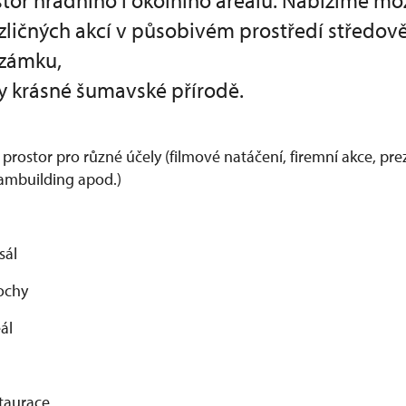
tor hradního i okolního areálu. Nabízíme mo
zličných akcí v působivém prostředí středov
 zámku,
ky krásné šumavské přírodě.
rostor pro různé účely (filmové natáčení, firemní akce, pre
eambuilding apod.)
sál
lochy
ál
staurace