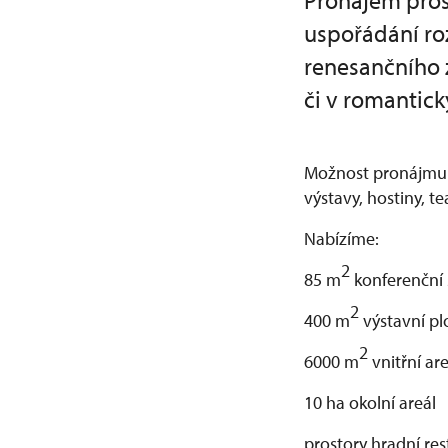
Pronájem pros
uspořádání ro
renesančního
či v romantic
Možnost pronájmu p
výstavy, hostiny, t
Nabízíme:
2
85 m
konferenční 
2
400 m
výstavní p
2
6000 m
vnitřní are
10 ha okolní areál
prostory hradní re