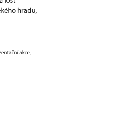
žnost
ěkého hradu,
zentační akce,