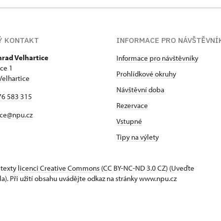
Ý KONTAKT
INFORMACE PRO NÁVŠTĚVNÍ
hrad Velhartice
Informace pro návštěvníky
ice 1
Prohlídkové okruhy
Velhartice
Návštěvní doba
76 583 315
Rezervace
ice@npu.cz
Vstupné
Tipy na výlety
 texty
licenci Creative Commons
(CC BY-NC-ND 3.0 CZ) (Uveďte
la). Při užití obsahu uvádějte odkaz na stránky www.npu.cz