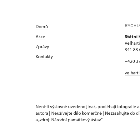
RYCHL
Domů
Akce
Státní 
Velhart
Zprávy
341 83 
Kontakty
+420 3
velhart
Není-li výslovně uvedeno jinak, podléhají fotografie a
autora | Neužívejte dílo komerčně | Nezasahujte do dí
a „zdroj: Národní památkový ústav“