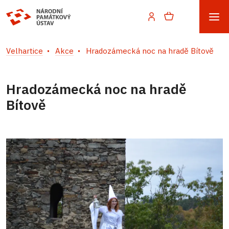
Velhartice
Akce
Hradozámecká noc na hradě Bítově
Hradozámecká noc na hradě
Bítově