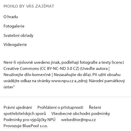
MOHLO BY VÁS ZAJÍMAT
O hradu
Fotogalerie
Svatební obřady
Videogalerie
Není-li výslovně uvedeno jinak, podléhají fotografie a texty
licenci
Creative Commons
(CC BY-NC-ND 3.0 CZ) (Uveďte autora |
Neužívejte dílo komerčně | Nezasahujte do díla). Při užití obsahu
uvádějte odkaz na stránky www.npu.cz a „zdroj: Národní památkový
ústav“
Právní ujednání
Prohlášení o přístupnosti
Řešení
spotřebitelských sporů
Všeobecné obchodní podmínky
Podmínky pro výpůjčky NPÚ
webeditor@npu.cz
Provozuje BluePool s.r.o.