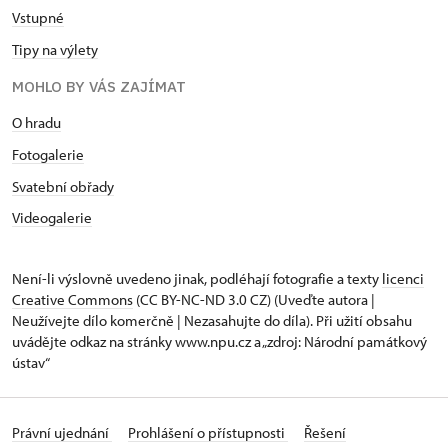
Vstupné
Tipy na výlety
MOHLO BY VÁS ZAJÍMAT
O hradu
Fotogalerie
Svatební obřady
Videogalerie
Není-li výslovně uvedeno jinak, podléhají fotografie a texty
licenci
Creative Commons
(CC BY-NC-ND 3.0 CZ) (Uveďte autora |
Neužívejte dílo komerčně | Nezasahujte do díla). Při užití obsahu
uvádějte odkaz na stránky www.npu.cz a „zdroj: Národní památkový
ústav“
Právní ujednání
Prohlášení o přístupnosti
Řešení