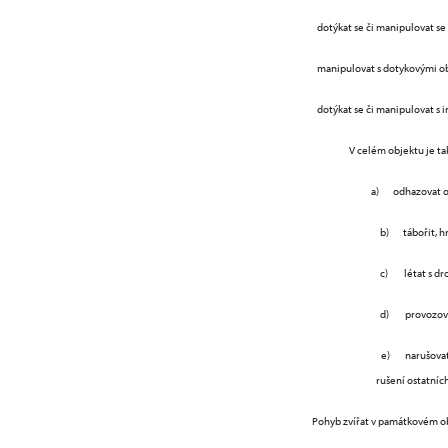
dotýkat se či manipulovat se 
manipulovat s dotykovými o
dotýkat se či manipulovat 
V celém objektu je tak
a) odhazovat odpadky m
b) tábořit, hrá
c) létat s dro
d) provozovat 
e) narušovat kl
rušení ostatníc
Pohyb zvířat v památkovém ob