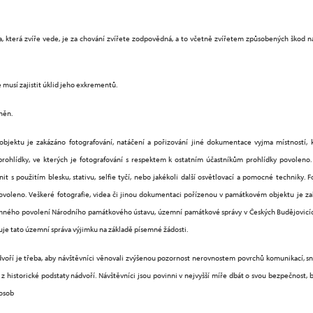
oba, která zvíře vede, je za chování zvířete zodpovědná, a to včetně zvířetem způsobených škod 
musí zajistit úklid jeho exkrementů.
něn.
bjektu je zakázáno fotografování, natáčení a pořizování jiné dokumentace vyjma místností, 
rohlídky, ve kterých je fotografování s respektem k ostatním účastníkům prohlídky povoleno. 
it s použitím blesku, stativu, selfie tyčí, nebo jakékoli další osvětlovací a pomocné techniky.
ovoleno.
Veškeré fotografie, videa či jinou dokumentaci pořízenou v památkovém objektu je 
ného povolení Národního památkového ústavu, územní památkové správy v Českých Budějovicíc
uje tato územní správa výjimku na základě písemné žádosti.
ádvoří je třeba, aby návštěvníci věnovali zvýšenou pozornost nerovnostem povrchů komunikací,
í z historické podstaty nádvoří. Návštěvníci jsou povinni v nejvyšší míře dbát o svou bezpečnost
 osob