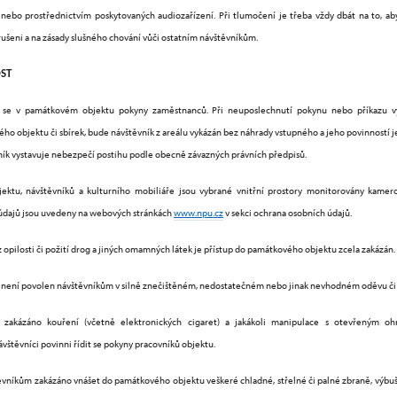
nebo prostřednictvím poskytovaných audiozařízení. Při tlumočení je třeba vždy dbát na to, aby 
šeni a na zásady slušného chování vůči ostatním návštěvníkům.
OST
dit se v památkovém objektu pokyny zaměstnanců. Při neuposlechnutí pokynu nebo příkazu 
ho objektu či sbírek, bude návštěvník z areálu vykázán bez náhrady vstupného a jeho povinností
ník vystavuje nebezpečí postihu podle obecně závazných právních předpisů.
ektu, návštěvníků a kulturního mobiliáře jsou vybrané vnitřní prostory monitorovány kam
údajů jsou uvedeny na webových stránkách
www.npu.cz
v sekci ochrana osobních údajů.
ilosti či požití drog a jiných omamných látek je přístup do památkového objektu zcela zakázán.
není povolen návštěvníkům v silně znečištěném, nedostatečném nebo jinak nevhodném oděvu či 
kázáno kouření (včetně elektronických cigaret) a jakákoli manipulace s otevřeným o
vštěvníci povinni řídit se pokyny pracovníků objektu.
vníkům zakázáno vnášet do památkového objektu veškeré chladné, střelné či palné zbraně, výbuš