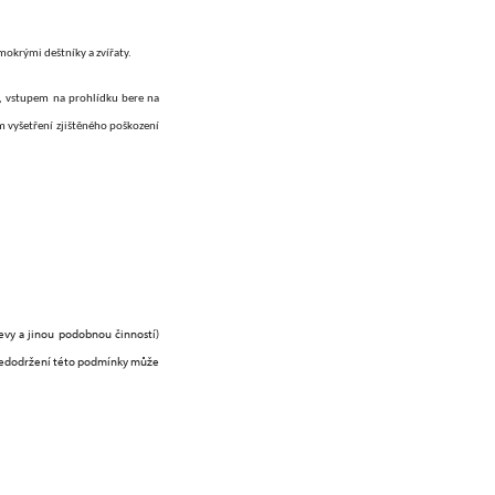
okrými deštníky a zvířaty.
u, vstupem na prohlídku bere na
 vyšetření zjištěného poškození
evy a jinou podobnou činností)
 nedodržení této podmínky může