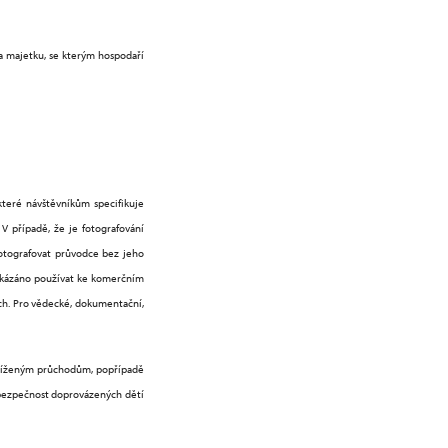
na majetku, se kterým hospodaří
které návštěvníkům specifikuje
V případě, že je fotografování
 Fotografovat průvodce bez jeho
zakázáno používat ke komerčním
h. Pro vědecké, dokumentační,
 sníženým průchodům, popřípadě
, bezpečnost doprovázených dětí