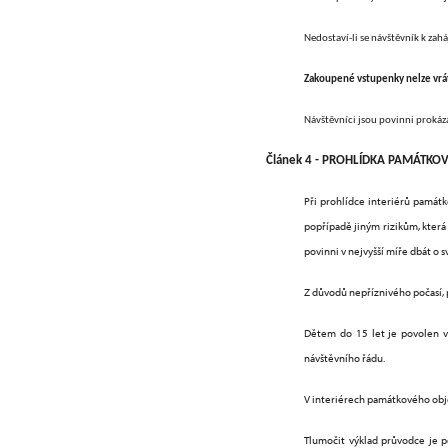
Nedostaví-li se návštěvník k za
Zakoupené vstupenky nelze vrát
Návštěvníci jsou povinni prokáz
Článek 4 - PROHLÍDKA PAMÁTKO
Při prohlídce interiérů památ
popřípadě jiným rizikům, která
povinni v nejvyšší míře dbát o
Z
důvodů nepříznivého počasí, 
Dětem do 15 let je povolen v
návštěvního řádu.
V interiérech památkového obj
Tlumočit výklad průvodce je 