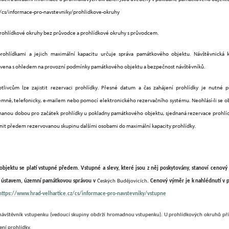
z/cs/informace-pro-navstevniky/prohlidkove-okruhy
prohlídkové okruhy bez průvodce a prohlídkové okruhy s průvodcem.
prohlídkami a jejich maximální kapacitu určuje správa památkového objektu. Návštěvnická 
ovena s ohledem na provozní podmínky památkového objektu a bezpečnost návštěvníků.
livcům lze zajistit rezervaci prohlídky. Přesné datum a čas zahájení prohlídky je nutné
emně, telefonicky, e-mailem nebo pomocí elektronického rezervačního systému. Neohlásí-li se ob
nanou dobou pro začátek prohlídky u pokladny památkového objektu, sjednaná rezervace prohlíd
lnit předem rezervovanou skupinu dalšími osobami do maximální kapacity prohlídky.
bjektu se platí vstupné předem. Vstupné a slevy, které jsou z něj poskytovány, stanoví cenový 
ústavem, územní památkovou správou v
Českých Budějovicích
. Cenový výměr je k nahlédnutí v
https://www.hrad-velhartice.cz/cs/informace-pro-navstevniky/vstupne
 návštěvník vstupenku (vedoucí skupiny obdrží hromadnou vstupenku). U prohlídkových okruhů př
ení prohlídky.