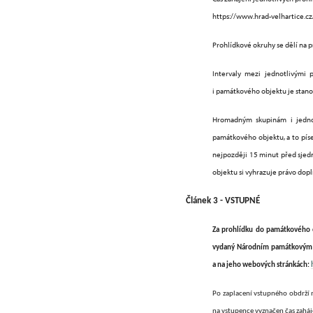
https://www.hrad-velhartice.c
Prohlídkové okruhy se dělí na 
Intervaly mezi jednotlivými 
i památkového objektu je stan
Hromadným skupinám i jednot
památkového objektu, a to pís
nejpozději 15 minut před sjed
objektu si vyhrazuje právo dop
Článek 3 - VSTUPNÉ
Za prohlídku do památkového o
vydaný Národním památkovým 
a na jeho webových stránkách:
Po zaplacení vstupného obdrží
na vstupence vyznačen čas zaháj