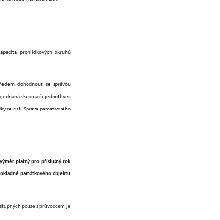
kapacita prohlídkových okruhů
 předem dohodnout se správou
jednaná skupina či jednotlivec
ky se ruší. Správa památkového
výměr platný pro příslušný rok
 pokladně památkového objektu
ístupných pouze s průvodcem je