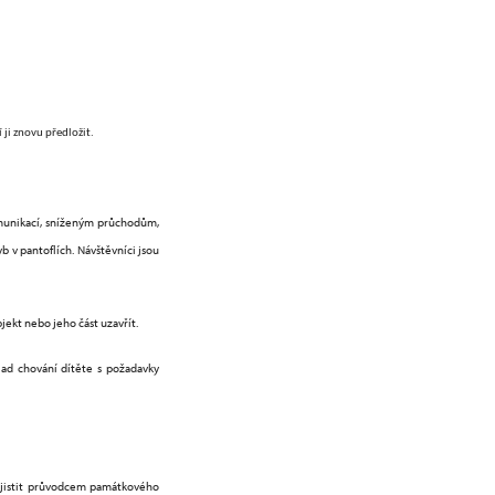
ji znovu předložit.
omunikací, sníženým průchodům,
 v pantoflích. Návštěvníci jsou
kt nebo jeho část uzavřít.
ad chování dítěte s požadavky
ajistit průvodcem památkového