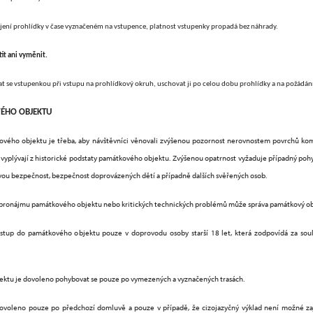
hájení prohlídky v čase vyznačeném na vstupence, platnost vstupenky propadá bez náhrady.
it ani vyměnit.
at se vstupenkou při vstupu na prohlídkový okruh, uschovat ji po celou dobu prohlídky a na požádání 
VÉHO OBJEKTU
kového objektu je třeba, aby návštěvníci věnovali zvýšenou pozornost nerovnostem povrchů k
 vyplývají z historické podstaty památkového objektu. Zvýšenou opatrnost vyžaduje případný pohyb
 svou bezpečnost, bezpečnost doprovázených dětí a případně dalších svěřených osob.
pronájmu památkového objektu nebo kritických technických problémů může správa památkový obje
stup do památkového objektu pouze v doprovodu osoby starší 18 let, která zodpovídá za soul
ektu je dovoleno pohybovat se pouze po vymezených a vyznačených trasách.
povoleno pouze po předchozí domluvě a pouze v případě, že cizojazyčný výklad není možné z