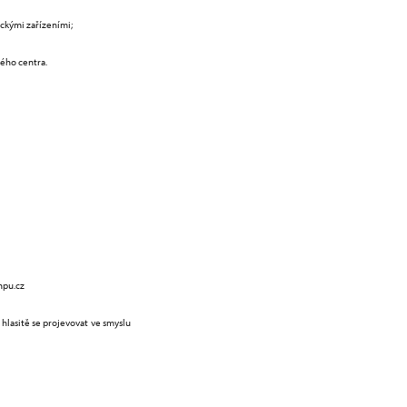
ickými zařízeními;
ého centra.
npu.cz
hlasitě se projevovat ve smyslu