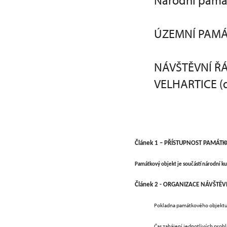
Národní pamá
ÚZEMNÍ PAMÁ
NÁVŠTĚVNÍ Ř
VELHARTICE (d
Článek 1 – PŘÍSTUPNOST PAMÁT
Památkový objekt je součástí národní ku
Článek 2 - ORGANIZACE NÁVŠTĚ
Pokladna památkového objektu 
Čas zahájení jednotlivých proh