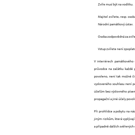
Zvíře musí být na vodítku.
Majitel zvířete, resp. os
Národní památkový ústav.
Osoba zodpovědná za zvíře 
Vstup zvířete není zpoplat
V interiérech památkového o
průvodce na začátku každé p
povoleno, není tak možné čin
vysloveného souhlasu není p
účelům bez výslovného písem
propagační a jiné účely povol
Při prohlídce a pobytu na n
jiným rizikům, která vyplývaj
a případně dalších svěřených