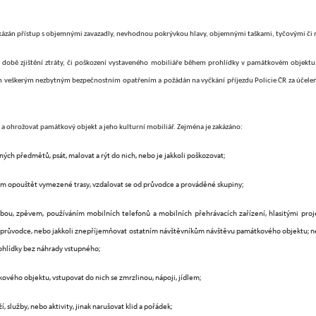
akázán přístup s objemnými zavazadly, nevhodnou pokrývkou hlavy, objemnými taškami, tyčovými či m
 v době zjištění ztráty, či poškození vystaveného mobiliáře během prohlídky v památkovém objekt
 veškerým nezbytným bezpečnostním opatřením a požádán na vyčkání příjezdu Policie ČR za účelem
 a ohrožovat památkový objekt a jeho kulturní mobiliář. Zejména je zakázáno:
ených předmětů, psát, malovat a rýt do nich, nebo je jakkoli poškozovat;
m opouštět vymezené trasy, vzdalovat se od průvodce a prováděné skupiny;
bou, zpěvem, používáním mobilních telefonů a mobilních přehrávacích zařízení, hlasitými proj
lad průvodce, nebo jakkoli znepříjemňovat ostatním návštěvníkům návštěvu památkového objektu;
ohlídky bez náhrady vstupného;
kového objektu
, vstupovat do nich se zmrzlinou, nápoji, jídlem;
, služby, nebo aktivity, jinak narušovat klid a pořádek;