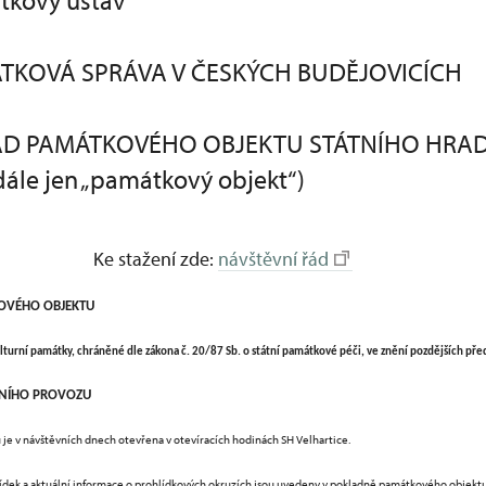
tkový ústav
TKOVÁ SPRÁVA V ČESKÝCH BUDĚJOVICÍCH
ÁD PAMÁTKOVÉHO OBJEKTU STÁTNÍHO HRA
ále jen „památkový objekt“)
Ke stažení zde:
návštěvní řád
KOVÉHO OBJEKTU
lturní památky, chráněné dle zákona č. 20/87 Sb. o státní památkové péči, ve znění pozdějších pře
VNÍHO PROVOZU
je v návštěvních dnech otevřena
v otevíracích hodinách SH Velhartice.
lídek a aktuální informace o prohlídkových okruzích jsou uvedeny v pokladně památkového objekt