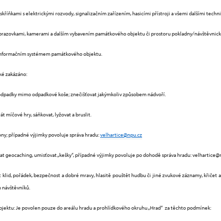
skříňkami s elektrickými rozvody, signalizačním zařízením, hasicími přístroji a všemi dalšími techn
brazovkami, kamerami a dalším vybavením památkového objektu či prostoru pokladny/návštěvnick
s informačním systémem památkového objektu.
é zakázáno:
imo odpadkové koše; znečišťovat jakýmkoliv způsobem nádvoří.
t míčové hry, sáňkovat, lyžovat a bruslit.
ny; případné výjimky povoluje správa hradu:
velhartice@npu.cz
geocaching, umisťovat „kešky“, případné výjimky povoluje po dohodě správa hradu: velhartice@
id, pořádek, bezpečnost a dobré mravy, hlasitě pouštět hudbu či jiné zvukové záznamy, křičet a 
h návštěvníků.
jektu: Je povolen pouze do areálu hradu a prohlídkového okruhu „Hrad“ za těchto podmínek: