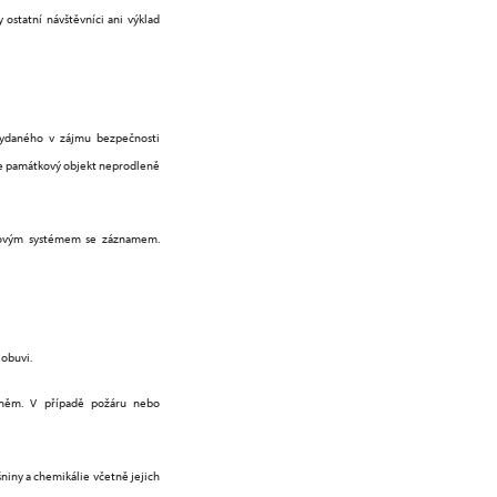
ostatní návštěvníci ani výklad
vydaného v zájmu bezpečnosti
 je památkový objekt neprodleně
erovým systémem se záznamem.
obuvi.
hněm. V případě požáru nebo
niny a chemikálie včetně jejich