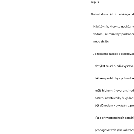
replik.
Do instalovaných interiérů je z
Návštěvník, který se nachází
vědomí, že může být podroben
nebo ztráty.
Je zakázáno jakkoli poškozovat
dotýkat se stěn, zdí a vystav
během prohlídky s průvodce
rušit hlukem (hovorem, hud
ostatní návštěvníky či výk
být důvodem k vykázání z pr
jíst a pít v interiérech
památ
propagovat zde jakékoli zboží