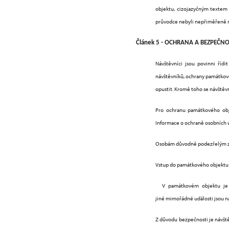
objektu, cizojazyčným textem 
průvodce nebyli nepřiměřeně ru
Článek 5 - OCHRANA A BEZPEČN
Návštěvníci jsou povinni ří
návštěvníků, ochrany památkové
opustit. Kromě toho se návštěv
Pro ochranu památkového obj
Informace o ochraně osobních 
Osobám důvodně podezřelým z op
Vstup do památkového objektu 
V památkovém objektu je za
jiné mimořádné události jsou ná
Z důvodu bezpečnosti je návště