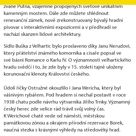
zvané Putna, vzájemně propojených světově unikátním
kamenným mostem. Dále zde můžete shlédnout
renesanční zámek, nově zrekonstruovaný bývalý hradní
pivovar s interaktivními expozicemi a v předhradí se
nachází skanzen lidové architektury.
Sídlo Buška z Velhartic bylo proslaveno díky Janu Nerudovi,
který přátelství známého komorníka a císaře popsal ve
své básni Romance o Karlu IV. O významnosti velhartického
hradu svědčí i to, že zde byly v 15. století tajně uloženy
korunovační klenoty Království českého.
Údolí říčky Ostružné okouzlilo i Jana Wericha, který byl
vášnivým rybářem. Pod hradem si nechal postavit v roce
1938 chatu podle návrhu výtvarníka Jiřího Trnky. Významný
český herec zde velice rád trávil svůj volný čas.
K Werichově chatě vede od náměstí, městskou
památkovou zónou a okrajem přírodní rezervace Borek,
naučná stezka s krásnými výhledy na středověký hrad.