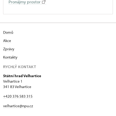
Pronájmy prostor
Domů
Akce
Zprávy
Kontakty
RYCHLÝ KONTAKT
Státní hrad Velhartice
Velhartice 1
341 83 Velhartice
+420 376 583 315
velhartice@npu.cz