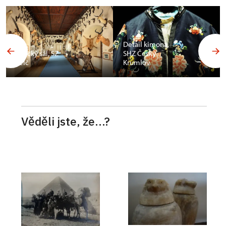
Budoár
Františka
Detail kimona,
Ferdinanda d
SHZ Český
´Este, SZ
Krumlov
Konopiště
Věděli jste, že...?