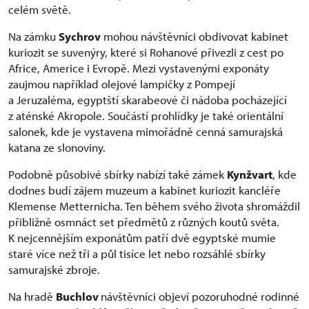
celém světě.
Na zámku
Sychrov
mohou návštěvníci obdivovat kabinet
kuriozit se suvenýry, které si Rohanové přivezli z cest po
Africe, Americe i Evropě. Mezi vystavenými exponáty
zaujmou například olejové lampičky z Pompejí
a Jeruzaléma, egyptští skarabeové či nádoba pocházející
z aténské Akropole. Součástí prohlídky je také orientální
salonek, kde je vystavena mimořádně cenná samurajská
katana ze slonoviny.
Podobně působivé sbírky nabízí také zámek
Kynžvart
, kde
dodnes budí zájem muzeum a kabinet kuriozit kancléře
Klemense Metternicha. Ten během svého života shromáždil
přibližně osmnáct set předmětů z různých koutů světa.
K nejcennějším exponátům patří dvě egyptské mumie
staré více než tři a půl tisíce let nebo rozsáhlé sbírky
samurajské zbroje.
Na hradě
Buchlov
návštěvníci objeví pozoruhodné rodinné