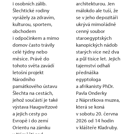
i osobních zálib.
architekturou. Jen
Šlechtické rodiny
málokdo ale tuší, že
vyrážely za zdravím,
se v jeho depozitáři
kulturou, sportem,
ukrývá mimořádně
obchodem
cenný soubor
i odpočinkem a mimo
staroegyptských
domov často trávily
kanopických nádob
celé týdny nebo
starých více než dva
měsíce. Právě do
a půl tisíce let. Jejich
tohoto světa zavádí
tajemství odhalí
letošní projekt
přednáška
Národního
egyptologa
památkového ústavu
a afrikanisty PhDr.
Šlechta na cestách,
Pavla Onderky
jehož součástí je také
z Náprstkova muzea,
výstava Haugwitzové
která se koná
a jejich cesty po
v sobotu 20. června
Evropě i do zemí
2026 od 14 hodin
Orientu na zámku
v klášteře Kladruby.