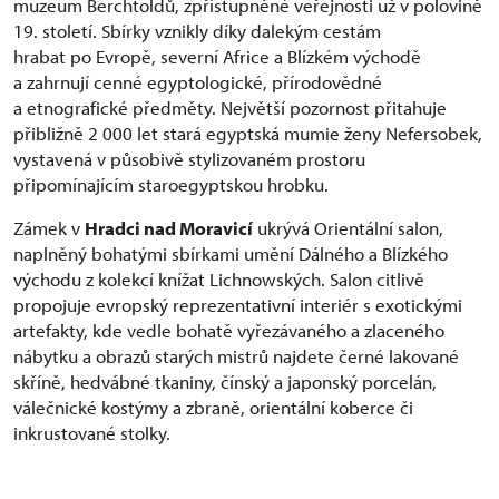
muzeum Berchtoldů, zpřístupněné veřejnosti už v polovině
19. století. Sbírky vznikly díky dalekým cestám
hrabat po Evropě, severní Africe a Blízkém východě
a zahrnují cenné egyptologické, přírodovědné
a etnografické předměty. Největší pozornost přitahuje
přibližně 2 000 let stará egyptská mumie ženy Nefersobek,
vystavená v působivě stylizovaném prostoru
připomínajícím staroegyptskou hrobku.
Zámek v
Hradci nad Moravicí
ukrývá Orientální salon,
naplněný bohatými sbírkami umění Dálného a Blízkého
východu z kolekcí knížat Lichnowských. Salon citlivě
propojuje evropský reprezentativní interiér s exotickými
artefakty, kde vedle bohatě vyřezávaného a zlaceného
nábytku a obrazů starých mistrů najdete černé lakované
skříně, hedvábné tkaniny, čínský a japonský porcelán,
válečnické kostýmy a zbraně, orientální koberce či
inkrustované stolky.