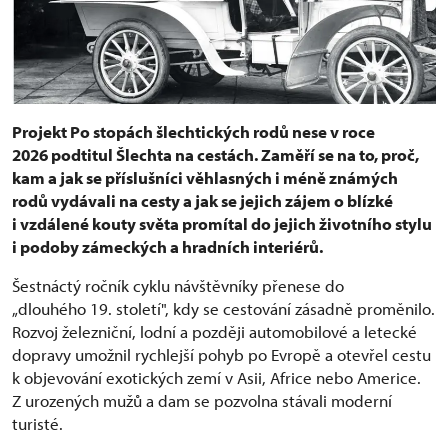
Projekt Po stopách šlechtických rodů nese v roce
2026 podtitul Šlechta na cestách. Zaměří se na to, proč,
kam a jak se příslušníci věhlasných i méně známých
rodů vydávali na cesty a jak se jejich zájem o blízké
i vzdálené kouty světa promítal do jejich životního stylu
i podoby zámeckých a hradních interiérů.
Šestnáctý ročník cyklu návštěvníky přenese do
„dlouhého 19. století", kdy se cestování zásadně proměnilo.
Rozvoj železniční, lodní a později automobilové a letecké
dopravy umožnil rychlejší pohyb po Evropě a otevřel cestu
k objevování exotických zemí v Asii, Africe nebo Americe.
Z urozených mužů a dam se pozvolna stávali moderní
turisté.