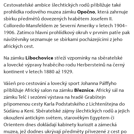
Cestovatelské ambice šlechtických rodů přibližuje také
prohlídka rodového muzea zámku
Opočno
, která zahrnuje
sbírku předmětů dovezených hrabětem Josefem II.
Colloredo-Mansfeldem ze Severní Ameriky v letech 1904–
1906. Zatímco hlavní prohlídkový okruh v prvním patře pak
návštěvníky seznamuje se sbírkami pocházejícími z jeho
afrických cest.
Na zámku
Libochovice
střeží vzpomínky na sběratelské
a lovecké výpravy hraběcího rodu Herbersteinů na černý
kontinent v letech 1880 až 1929.
Vášeň pro cestování a lovecký sport Johanna Pálffyho
přibližuje Africký salon na zámku
Březnice
. Africký sál na
zámku Telč i sezónní výstava na hradě Grabštejn
připomenou cesty Karla Podstatského z Lichtenštejna do
Súdánu a Keni. Sběratelské zájmy šlechtických rodů a jejich
okouzlení antickým světem, starověkým Egyptem či
Orientem dnes dokládají kabinety kuriozit a zámecká
muzea, jež dodnes ukrývají předměty přivezené z cest po