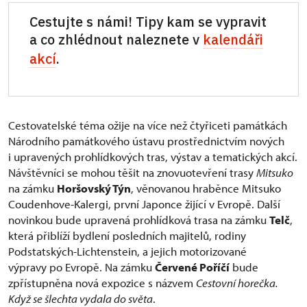
Cestujte s námi! Tipy kam se vypravit
a co zhlédnout naleznete v
kalendáři
akcí
.
Cestovatelské téma ožije na více než čtyřiceti památkách
Národního památkového ústavu prostřednictvím nových
i upravených prohlídkových tras, výstav a tematických akcí.
Návštěvníci se mohou těšit na znovuotevření trasy
Mitsuko
na zámku
Horšovský Týn
, věnovanou hraběnce Mitsuko
Coudenhove-Kalergi, první Japonce žijící v Evropě. Další
novinkou bude upravená prohlídková trasa na zámku
Telč
,
která přiblíží bydlení posledních majitelů, rodiny
Podstatských-Lichtenstein, a jejich motorizované
výpravy po Evropě. Na zámku
Červené Poříčí
bude
zpřístupněna nová expozice s názvem
Cestovní horečka.
Když se šlechta vydala do světa
.