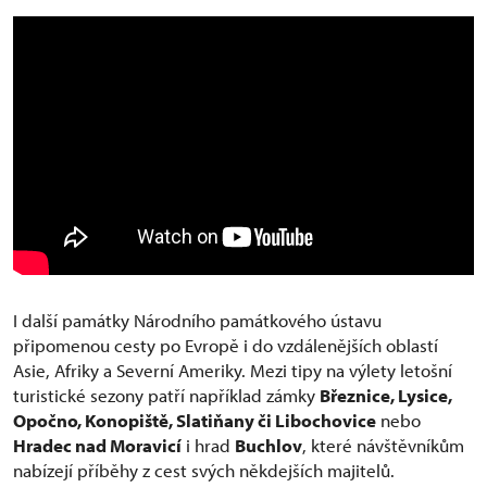
I další památky Národního památkového ústavu
připomenou cesty po Evropě i do vzdálenějších oblastí
Asie, Afriky a Severní Ameriky. Mezi tipy na výlety letošní
turistické sezony patří například zámky
Březnice, Lysice,
Opočno, Konopiště, Slatiňany či Libochovice
nebo
Hradec nad Moravicí
i hrad
Buchlov
, které návštěvníkům
nabízejí příběhy z cest svých někdejších majitelů.