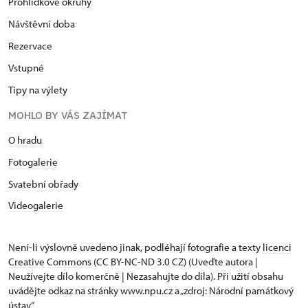
Prohlídkové okruhy
Návštěvní doba
Rezervace
Vstupné
Tipy na výlety
MOHLO BY VÁS ZAJÍMAT
O hradu
Fotogalerie
Svatební obřady
Videogalerie
Není-li výslovně uvedeno jinak, podléhají fotografie a texty
licenci
Creative Commons
(CC BY-NC-ND 3.0 CZ) (Uveďte autora |
Neužívejte dílo komerčně | Nezasahujte do díla). Při užití obsahu
uvádějte odkaz na stránky www.npu.cz a „zdroj: Národní památkový
ústav“