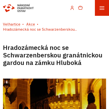
Velhartice
Akce
Hradozámecká noc se Schwarzenberskou...
Hradozámecká noc se
Schwarzenberskou granátnickou
gardou na zámku Hluboká