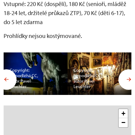
Vstupné: 220 Kč (dospělí), 180 Kč (senioři, mláděž
18-24 let, držitelé průkazů ZTP), 70 Kč (děti 6-17),
do 5 let zdarma
Prohlídky nejsou kostýmované.
Copyright:
Copyright:
Nepodléhá CC,
Nepodléhá CC,
autor Pavel
autor Pavel
Leuchter
Leuchter
+
−