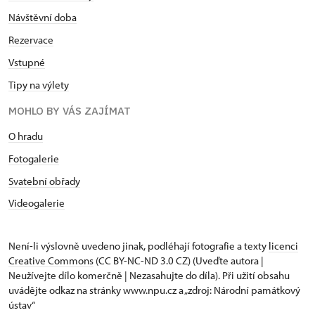
Návštěvní doba
Rezervace
Vstupné
Tipy na výlety
MOHLO BY VÁS ZAJÍMAT
O hradu
Fotogalerie
Svatební obřady
Videogalerie
Není-li výslovně uvedeno jinak, podléhají fotografie a texty
licenci
Creative Commons
(CC BY-NC-ND 3.0 CZ) (Uveďte autora |
Neužívejte dílo komerčně | Nezasahujte do díla). Při užití obsahu
uvádějte odkaz na stránky www.npu.cz a „zdroj: Národní památkový
ústav“