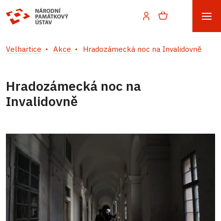
Velhartice
Akce
Hradozámecká noc na Invalidovně
Hradozámecká noc na
Invalidovně