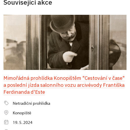
Související akce
Mimořádná prohlídka Konopištěm "Cestování v čase"
a poslední jízda salonního vozu arcivévody Františka
Ferdinanda d'Este
Netradiční prohlídka
Konopiště
19. 5. 2024