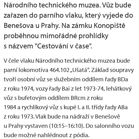
Národního technického muzea. Vůz bude
zařazen do parního vlaku, který vyjede do
Benešova u Prahy. Na zámku Konopiště
proběhnou mimořádné prohlídky
s názvem "Cestování v čase".
V čele vlaku Národního technického muzea bude
parní lokomotiva 464.102 „Ušatá“. Základ soupravy
tvoří osobní vůz se služebním oddílem řady BDa
z roku 1974, vozy řady Bai z let 1973-74, lehátkový
vůz s bufetovým oddílem BRcm z roku
1984 a rychlíkový vůz s kupé I. a II. třídy řady ABa
z roku 1973. Vlak bude na nádraží v Benešově
u Prahy vystaven (10:15–16:10). Do salonního vozu
bude možné nahlédnout z pódia.