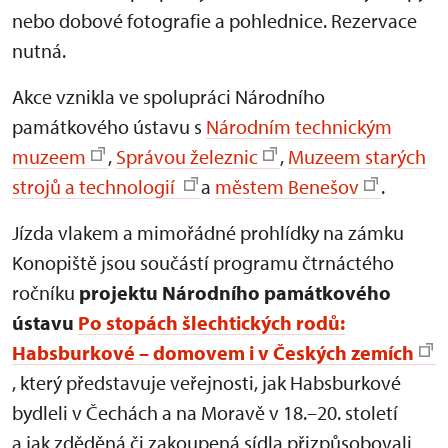
nebo dobové fotografie a pohlednice. Rezervace
nutná.
Akce vznikla ve spolupráci Národního
památkového ústavu s
Národním technickým
muzeem
,
Správou železnic
,
Muzeem starých
strojů a technologií
a
městem Benešov
.
Jízda vlakem a mimořádné prohlídky na zámku
Konopiště jsou součástí programu čtrnáctého
ročníku
projektu Národního památkového
ústavu
Po stopách šlechtických rodů:
Habsburkové – domovem i v Českých zemích
, který představuje veřejnosti, jak Habsburkové
bydleli v Čechách a na Moravě v 18.–20. století
a jak zděděná či zakoupená sídla přizpůsobovali