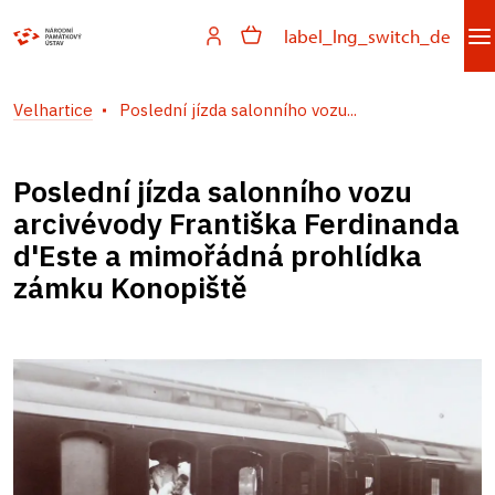
label_lng_switch_de
Velhartice
Poslední jízda salonního vozu...
Poslední jízda salonního vozu
arcivévody Františka Ferdinanda
d'Este a mimořádná prohlídka
zámku Konopiště