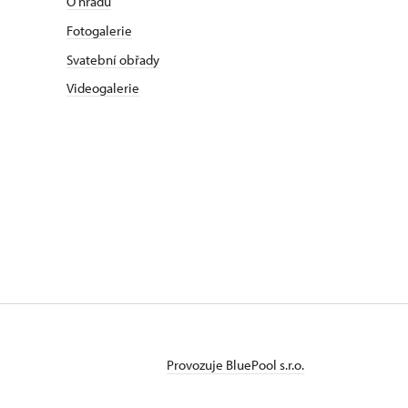
O hradu
Fotogalerie
Svatební obřady
Videogalerie
Provozuje BluePool s.r.o.