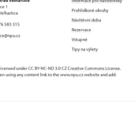
hrad Velhartice
Informace pro návštěvníky
ice 1
Prohlídkové okruhy
Velhartice
Návštěvní doba
76 583 315
Rezervace
ice@npu.cz
Vstupné
Tipy na výlety
s licensed under CC BY-NC-ND 3.0 CZ
Creative Commons License
.
en using any content link to the www.npu.cz website and add: