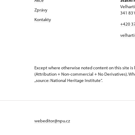
Akce
Státní 
Velhart
Zprávy
341 83 
Kontakty
+420 3
velhart
Except where otherwise noted content on this site i
(Attribution + Non-commercial + No Derivatives). Wh
„source: National Heritage Institute“.
webeditor@npu.cz