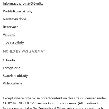
Informace pro návštěvníky
Prohlídkové okruhy
Návštěvní doba
Rezervace
Vstupné
Tipy na výlety
MOHLO BY VÁS ZAJÍMAT
O hradu
Fotogalerie
Svatební obřady
Videogalerie
Except where otherwise noted content on this site is licensed under
CC BY-NC-ND 3.0 CZ
Creative Commons License
. (Attribution +
Non-commercial + No Derivatives). When using any content link to