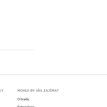
KY
MOHLO BY VÁS ZAJÍMAT
O hradu
Fotogalerie