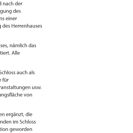
d nach der
tigung des
ns einer
ng des Herrenhauses
ses, nämlich das
ert. Alle
Schloss auch als
 für
eranstaltungen usw.
ungsfläche von
n ergänzt, die
inden im Schloss
dition geworden