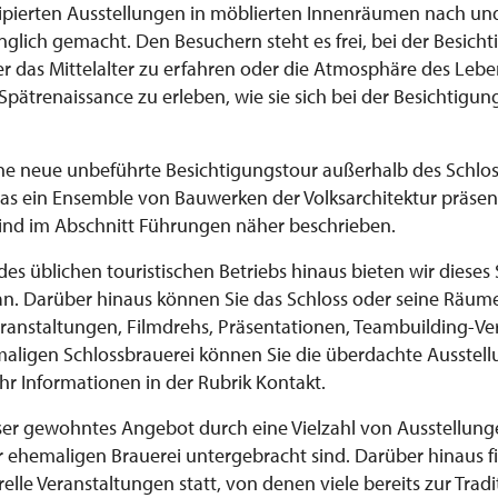
zipierten Ausstellungen in möblierten Innenräumen nach un
nglich gemacht. Den Besuchern steht es frei, bei der Besich
r das Mittelalter zu erfahren oder die Atmosphäre des Lebe
 Spätrenaissance zu erleben, wie sie sich bei der Besichtigu
eine neue unbeführte Besichtigungstour außerhalb des Schlos
as ein Ensemble von Bauwerken der Volksarchitektur präsenti
ind im Abschnitt Führungen näher beschrieben.
s üblichen touristischen Betriebs hinaus bieten wir dieses 
an. Darüber hinaus können Sie das Schloss oder seine Räume
Veranstaltungen, Filmdrehs, Präsentationen, Teambuilding-V
maligen Schlossbrauerei können Sie die überdachte Ausstell
r Informationen in der Rubrik Kontakt.
ser gewohntes Angebot durch eine Vielzahl von Ausstellunge
 ehemaligen Brauerei untergebracht sind. Darüber hinaus f
elle Veranstaltungen statt, von denen viele bereits zur Tra