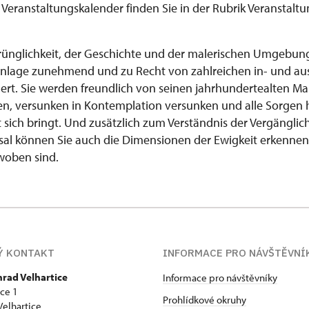
n Veranstaltungskalender finden Sie in der Rubrik Veranstal
ünglichkeit, der Geschichte und der malerischen Umgebung
Anlage zunehmend und zu Recht von zahlreichen in- und au
rt. Sie werden freundlich von seinen jahrhundertealten 
en, versunken in Kontemplation versunken und alle Sorgen hi
t sich bringt. Und zusätzlich zum Verständnis der Vergänglich
l können Sie auch die Dimensionen der Ewigkeit erkennen,
woben sind.
Ý KONTAKT
INFORMACE PRO NÁVŠTĚVNÍ
hrad Velhartice
Informace pro návštěvníky
ice 1
Prohlídkové okruhy
Velhartice