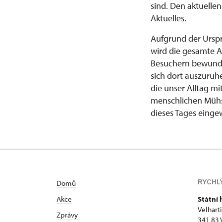
sind. Den aktuelle
Aktuelles.
Aufgrund der Urspr
wird die gesamte 
Besuchern bewunde
sich dort auszuruh
die unser Alltag mi
menschlichen Mühsa
dieses Tages einge
RYCHL
Domů
Akce
Státní 
Velhart
Zprávy
341 83 