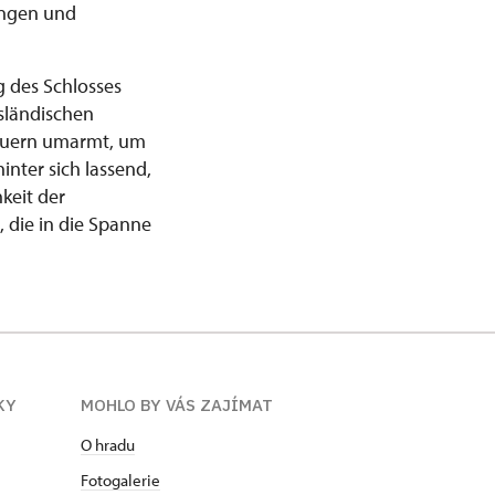
tungen und
 des Schlosses
sländischen
Mauern umarmt, um
nter sich lassend,
keit der
 die in die Spanne
KY
MOHLO BY VÁS ZAJÍMAT
O hradu
Fotogalerie