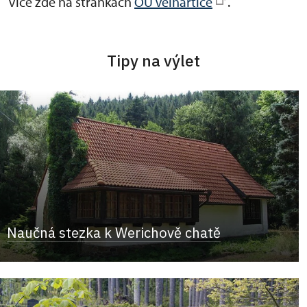
Více zde na stránkách
OÚ Velhartice
.
Tipy na výlet
Naučná stezka k Werichově chatě