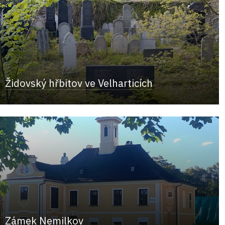
Židovský hřbitov ve Velharticích
Zámek Nemilkov